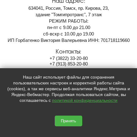
Наш адрес:
634041, Россия, Томск, пр. Кирова, 23,
здание "Томгипротранс", 7 этаж
РЕЖИМ РАБОТЫ:
пн-пт с 9.00 до 21.00
сб-вскр с 10.00 до 19.00
ИП Горбатенко Виктория Валерьевна ИНН: 701718119660
Контакты:
+7
(3822)
33-20-80
+7
(913)
853-20-80
100ballov-tomsk@mail.ru
Наш сайт использует файлы для сохранения
Мы в социальных сетях:
пользовательских настроек и корректной работы сайта
(cookies), а так же сервисы веб-аналитики Яндекс.Метрика и


Яндекс-Вебмастер. Продолжая пользоваться сайтом, вы
соглашаетесь с
политикой конфиденциальности
Принять
Сайт сделан по
сертификату качества Placemark